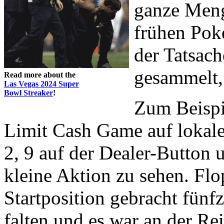
ganze Menge
frühen Pok
der Tatsach
gesammelt,
Read more about the
Las Vegas 2024 Super
Bowl Streaker
!
Zum Beispie
Limit Cash Game auf lokaler
2, 9 auf der Dealer-Button 
kleine Aktion zu sehen. Fl
Startposition gebracht fün
falten und es war an der Rei