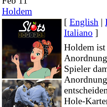
Feb
11
Holdem
[
English
|
Italiano
]
Holdem ist 
Anordnung.
Spieler dam
Anordnung 
entscheide
Hole-Karten