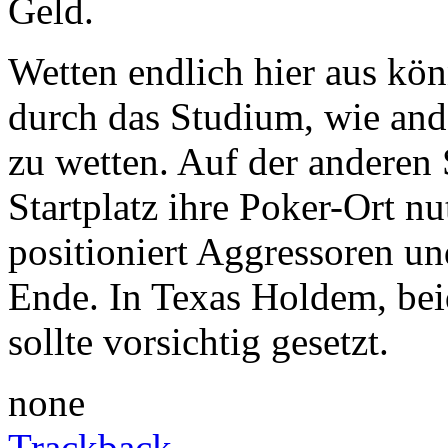
Geld.
Wetten endlich hier aus kön
durch das Studium, wie ande
zu wetten. Auf der anderen 
Startplatz ihre Poker-Ort n
positioniert Aggressoren un
Ende. In Texas Holdem, be
sollte vorsichtig gesetzt.
none
Trackback