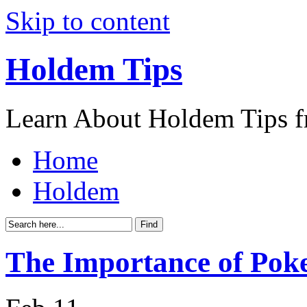
Skip to content
Holdem Tips
Learn About Holdem Tips f
Home
Holdem
The Importance of Pok