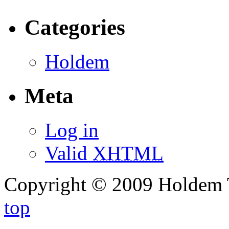
Categories
Holdem
Meta
Log in
Valid
XHTML
Copyright © 2009 Holdem 
top