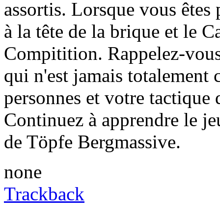
assortis. Lorsque vous êtes p
à la tête de la brique et le 
Compitition. Rappelez-vous 
qui n'est jamais totalement 
personnes et votre tactique
Continuez à apprendre le je
de Töpfe Bergmassive.
none
Trackback