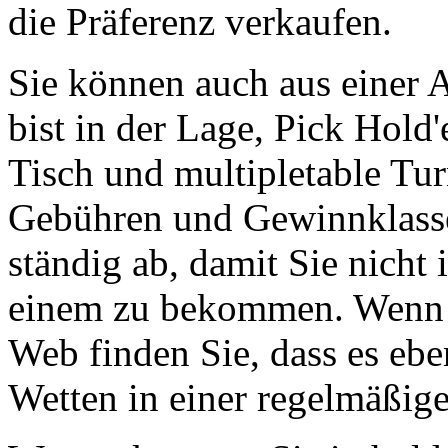
die Präferenz verkaufen.
Sie können auch aus einer 
bist in der Lage, Pick Hold
Tisch und multipletable Tur
Gebühren und Gewinnklasse
ständig ab, damit Sie nich
einem zu bekommen. Wenn S
Web finden Sie, dass es eb
Wetten in einer regelmäßige