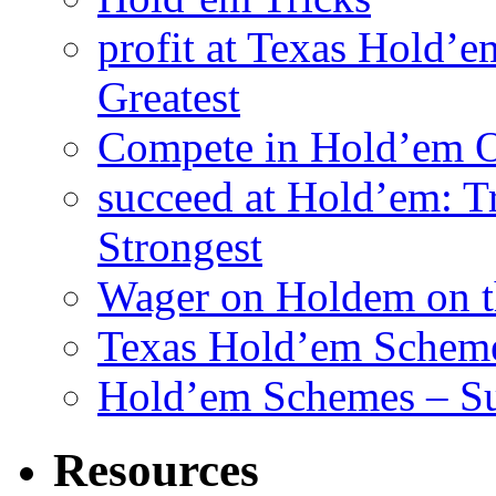
profit at Texas Hold’e
Greatest
Compete in Hold’em O
succeed at Hold’em: Tr
Strongest
Wager on Holdem on th
Texas Hold’em Scheme
Hold’em Schemes – Su
Resources