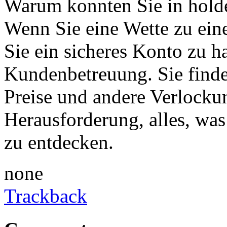
Warum konnten Sie in hold
Wenn Sie eine Wette zu eine
Sie ein sicheres Konto zu 
Kundenbetreuung. Sie finden
Preise und andere Verlocku
Herausforderung, alles, was
zu entdecken.
none
Trackback