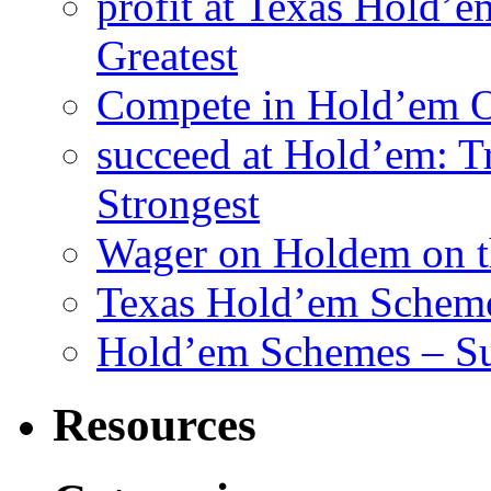
profit at Texas Hold’e
Greatest
Compete in Hold’em O
succeed at Hold’em: Tr
Strongest
Wager on Holdem on th
Texas Hold’em Scheme
Hold’em Schemes – Su
Resources