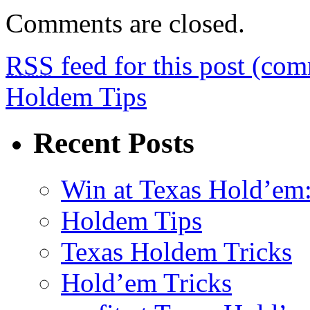
Comments are closed.
RSS
feed for this post (co
Holdem Tips
Recent Posts
Win at Texas Hold’em:
Holdem Tips
Texas Holdem Tricks
Hold’em Tricks