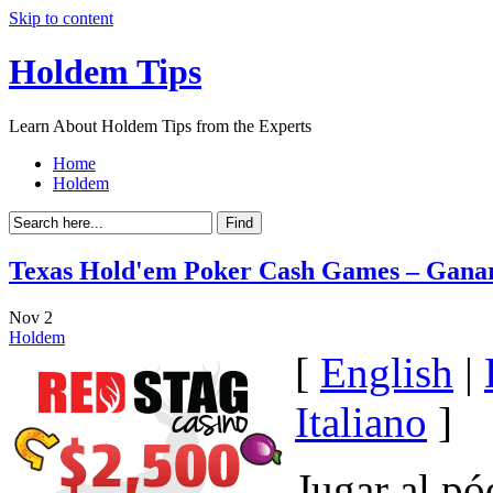
Skip to content
Holdem Tips
Learn About Holdem Tips from the Experts
Home
Holdem
Texas Hold'em Poker Cash Games – Ganar d
Nov
2
Holdem
[
English
|
Italiano
]
Jugar al pó