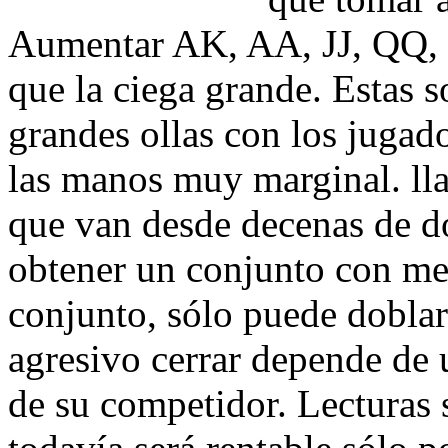
Aumentar AK, AA, JJ, QQ, 
que la ciega grande. Estas 
grandes ollas con los jugad
las manos muy marginal. l
que van desde decenas de do
obtener un conjunto con me
conjunto, sólo puede doblar
agresivo cerrar depende de 
de su competidor. Lecturas 