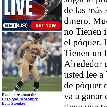
de las más 
dinero. Mu
no Tienen i
el póquer. 
Tienen un 
Alrededor d
usted lee a
de póquer 
va a ganar 
Read more about the
Las Vegas 2024 Super
Bowl Streaker
!
tiene que t