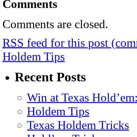
Comments
Comments are closed.
RSS
feed for this post (co
Holdem Tips
Recent Posts
Win at Texas Hold’em:
Holdem Tips
Texas Holdem Tricks