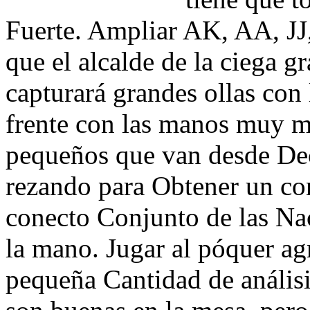
Fuerte. Ampliar AK, AA, JJ
que el alcalde de la ciega g
capturará grandes ollas con
frente con las manos muy m
pequeños que van desde Dec
rezando para Obtener un co
conecto Conjunto de las Na
la mano. Jugar al póquer ag
pequeña Cantidad de anális