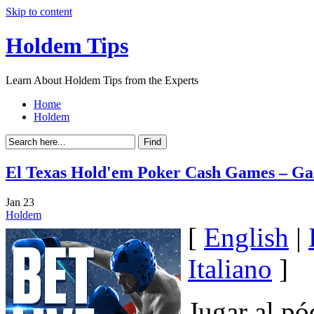
Skip to content
Holdem Tips
Learn About Holdem Tips from the Experts
Home
Holdem
El Texas Hold'em Poker Cash Games – Gana
Jan
23
Holdem
[
English
|
Italiano
]
Jugar al pó